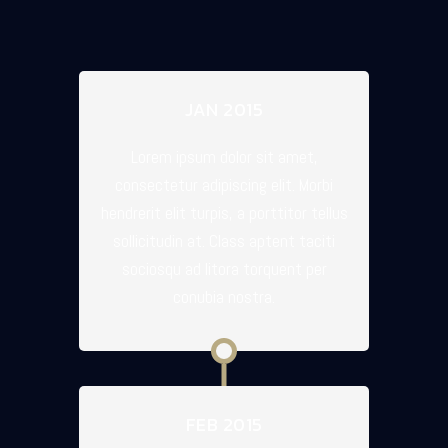
JAN 2015
Lorem ipsum dolor sit amet,
consectetur adipiscing elit. Morbi
hendrerit elit turpis, a porttitor tellus
sollicitudin at. Class aptent taciti
sociosqu ad litora torquent per
conubia nostra.
FEB 2015