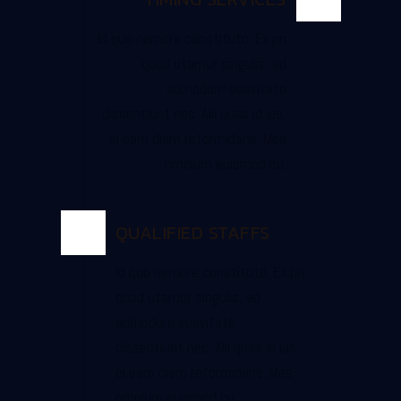
Id quo nemore constituto. Ex pri
quod utamur singulis, ad
admodum suavitate
dissentiunt nec. Alii quas id ius,
ei eam diam reformidans. Mea
omnium euismod cu.
QUALIFIED STAFFS
Id quo nemore constituto. Ex pri
quod utamur singulis, ad
admodum suavitate
dissentiunt nec. Alii quas id ius,
ei eam diam reformidans. Mea
omnium euismod cu.