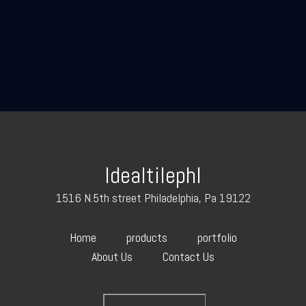
Idealtilephl
1516 N.5th street Philadelphia, Pa 19122
Home
products
portfolio
About Us
Contact Us