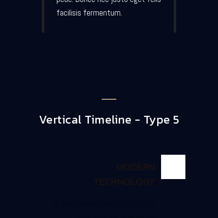
facilisis fermentum.
Vertical Timeline - Type 5
MODERN
TECHNOLOGY
Id quo nemore constituto. Ex pri
quod utamur singulis, ad