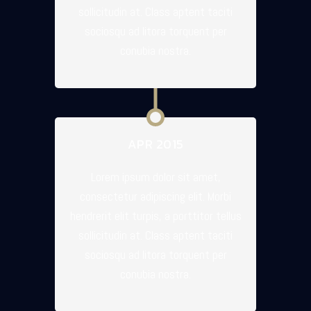
sollicitudin at. Class aptent taciti
sociosqu ad litora torquent per
conubia nostra.
APR 2015
Lorem ipsum dolor sit amet,
consectetur adipiscing elit. Morbi
hendrerit elit turpis, a porttitor tellus
sollicitudin at. Class aptent taciti
sociosqu ad litora torquent per
conubia nostra.