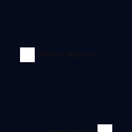
admodum suavitate
dissentiunt nec. Alii quas id ius,
ei eam diam reformidans. Mea
omnium euismod cu.
NATURAL PRODUCTS
Id quo nemore constituto. Ex pri
quod utamur singulis, ad
admodum suavitate
dissentiunt nec. Alii quas id ius,
ei eam diam reformidans. Mea
omnium euismod cu.
TIMING SERVICES