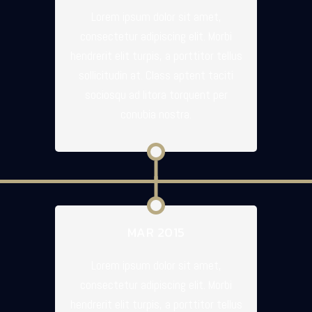
Lorem ipsum dolor sit amet,
consectetur adipiscing elit. Morbi
hendrerit elit turpis, a porttitor tellus
sollicitudin at. Class aptent taciti
sociosqu ad litora torquent per
conubia nostra.
MAR 2015
Lorem ipsum dolor sit amet,
consectetur adipiscing elit. Morbi
hendrerit elit turpis, a porttitor tellus