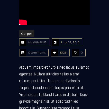
Carpet
idealtile8442
June 18, 2015
0comments
1026
0
Aliquam imperdiet turpis nec lacus euismod
egestas. Nullam ultricies tellus a erat
rutrum porttitor. Ut semper dignissim
turpis, at scelerisque turpis pharetra at.
Vivamus porta blandit arcu in dictum. Duis
gravida magna nisl, ut sollicitudin leo
lobortis in. Suspendisse tempor ligula