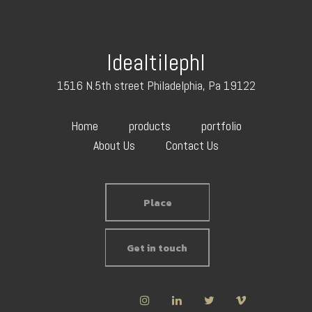
Idealtilephl
1516 N.5th street Philadelphia, Pa 19122
Home
products
portfolio
About Us
Contact Us
Place
Get in touch